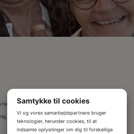
Samtykke til cookies
ue helt op for glæde, lethed og nærvær?
Vi og vores samarbejdspartnere bruger
en dag, hvor du kan mærke forvandlingen på stedet.
teknologier, herunder cookies, til at
indsamle oplysninger om dig til forskellige