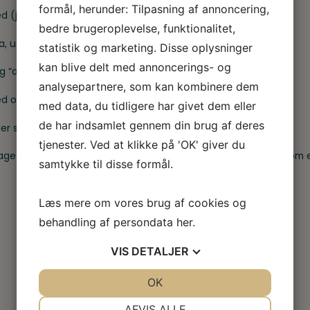
formål, herunder: Tilpasning af annoncering,
ed (ja, dem der styrer mere, end du tror!)
bedre brugeroplevelse, funktionalitet,
a, uden hårdt arbejde
statistik og marketing. Disse oplysninger
kan blive delt med annoncerings- og
g “aha”-øjeblikke
analysepartnere, som kan kombinere dem
red og overskud
med data, du tidligere har givet dem eller
de har indsamlet gennem din brug af deres
er sker.
tjenester. Ved at klikke på 'OK' giver du
 bagefter – men du kan også komme alene og stadig føle dig som e
samtykke til disse formål.
Læs mere om vores brug af cookies og
behandling af persondata
her
.
VIS
DETALJER
JA
NEJ
OK
JA
NEJ
NØDVENDIGE
PRÆFERENCER
AFVIS ALLE