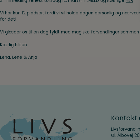
🔗 Tilmelding senest torsdag 12. marts: TILMELD og KØB lige
HER
Vi har kun 12 pladser, fordi vi vil holde dagen personlig og nærvæ
for det!
Vi glæder os til en dag fyldt med magiske forvandlinger sammen
Kærlig hilsen
Lena, Lene & Anja
Kontakt 
Livsforvandli
Gl. Ålbovej 2