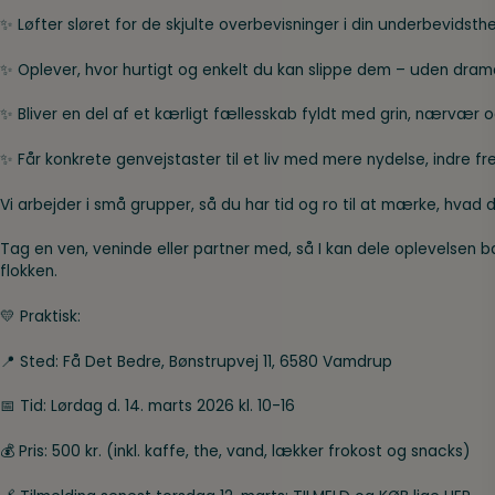
✨ Løfter sløret for de skjulte overbevisninger i din underbevidsth
✨ Oplever, hvor hurtigt og enkelt du kan slippe dem – uden dram
✨ Bliver en del af et kærligt fællesskab fyldt med grin, nærvær o
✨ Får konkrete genvejstaster til et liv med mere nydelse, indre f
Vi arbejder i små grupper, så du har tid og ro til at mærke, hvad d
Tag en ven, veninde eller partner med, så I kan dele oplevelsen
flokken.
💛 Praktisk:
📍 Sted: Få Det Bedre, Bønstrupvej 11, 6580 Vamdrup
📅 Tid: Lørdag d. 14. marts 2026 kl. 10-16
💰 Pris: 500 kr. (inkl. kaffe, the, vand, lækker frokost og snacks)