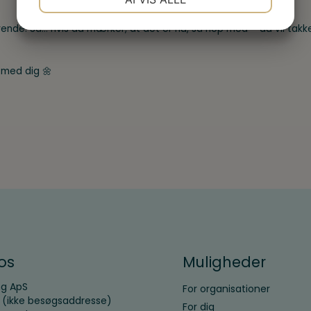
JA
NEJ
JA
NEJ
rende. Så… hvis du mærker, at det er nu, så hop med – du vil takke
MARKETING
STATISTIK
 med dig 🌼
os
Muligheder
ng ApS
For organisationer
0 (ikke besøgsaddresse)
For dig